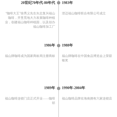
20世纪70年代-80年代
1983年
“咖啡大王”徐秀义先生矢志复兴福山
澄迈福山咖啡联合有限公司成立
咖啡，开垦荒地大力发展咖啡种植
业，创建福山咖啡种植园，以及创办
福山咖啡加工厂
1986年
1988年
福山牌咖啡成为国家商标局注册商标
福山牌咖啡在中国食品博览会上荣获
银奖
1989年
1990年-2004年
福山咖啡连锁门店正式开业——咖啡
福山咖啡品牌在海南拥有六家连锁店
邨