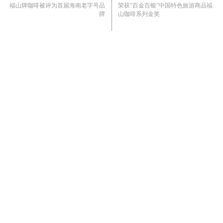
福山牌咖啡被评为首届海南老字号品
荣获“百金百银”中国特色旅游商品福
牌
山咖啡系列金奖
2011年-2016年
2003年-2016年
“福山咖啡”被评选为海南省名牌产品
连续被评为海南省著名商标
2017年
2019年
福山咖啡焙炒技艺入选海南省第五批
成功承办八届“中国福山咖啡杯国际
省级非物质文化遗产代表性项目名录
咖啡师冠军赛”